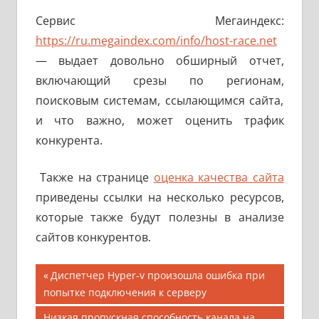
Сервис Мегаиндекс:
https://ru.megaindex.com/info/host-race.net
— выдает довольно обширный отчет,
включающий срезы по регионам,
поисковым системам, ссылающимся сайта,
и что важно, может оценить трафик
конкурента.
Также на странице
оценка качества сайта
приведены ссылки на несколько ресурсов,
которые также будут полезны в анализе
сайтов конкурентов.
Навигация
Предыдущая
Диспетчер Hyper-v произошла ошибка при
запись;
попытке подключения к серверу
по
Следующая
Низкая пропускная способность канала на