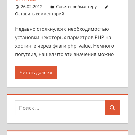
26.02.2012
pike777
Советы вебмастеру
Оставить комментарий
Недавно столкнулся с необходимостью
установки некоторых парметров PHP на
хостинге через флаги php_value. Немного
погуглив, нашел что эти значения можно
Читать далее
Поиск
Поиск
для: