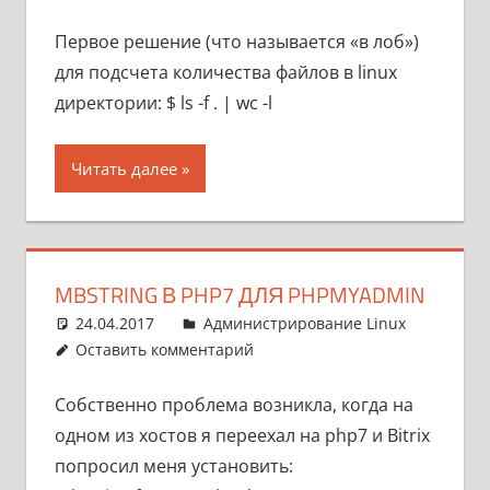
Первое решение (что называется «в лоб»)
для подсчета количества файлов в linux
директории: $ ls -f . | wc -l
Читать далее
MBSTRING В PHP7 ДЛЯ PHPMYADMIN
24.04.2017
pike777
Администрирование Linux
Оставить комментарий
Собственно проблема возникла, когда на
одном из хостов я переехал на php7 и Bitrix
попросил меня установить: