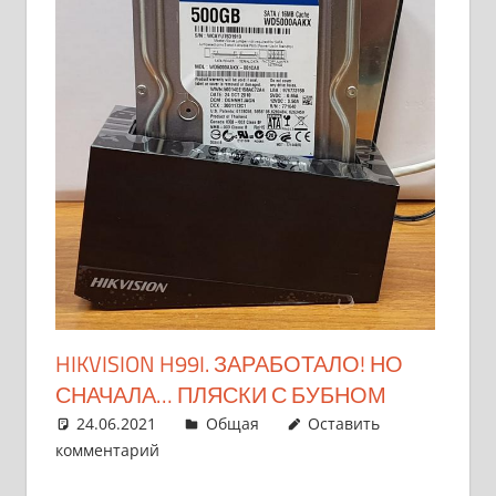
HIKVISION H99I. ЗАРАБОТАЛО! НО
СНАЧАЛА… ПЛЯСКИ С БУБНОМ
24.06.2021
pike777
Общая
Оставить
комментарий