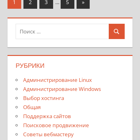
Пагинация
Следующие
1
2
3
…
5
»
записи
записей
Поиск
Поиск
для:
РУБРИКИ
Администрирование Linux
Администрирование Windows
Выбор хостинга
Общая
Поддержка сайтов
Поисковое продвижение
Советы вебмастеру