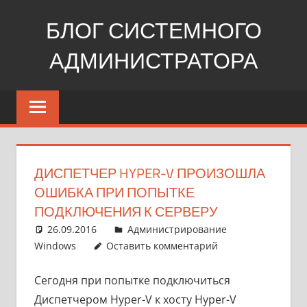
Перейти
БЛОГ СИСТЕМНОГО
к
содержимому
АДМИНИСТРАТОРА
Windows,
Linux,
web
ДИСПЕТЧЕР HYPER-V ПРОИЗОШЛА
ОШИБКА ПРИ ПОПЫТКЕ
ПОДКЛЮЧЕНИЯ К СЕРВЕРУ
26.09.2016
pike777
Администрирование
Windows
Оставить комментарий
Сегодня при попытке подключиться
Диспетчером Hyper-V к хосту Hyper-V