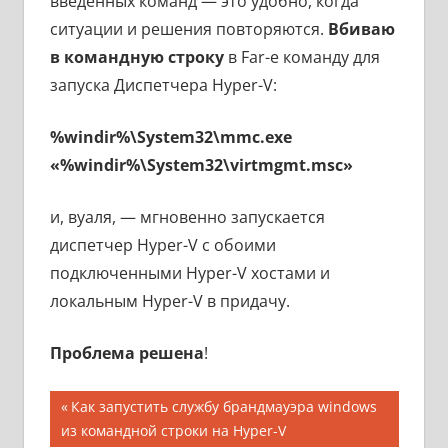
введенных команд — это удобно, когда
ситуации и решения повторяются.
Вбиваю
в командную строку
в Far-е команду для
запуска Диспетчера Hyper-V:
%windir%\System32\mmc.exe
«%windir%\System32\virtmgmt.msc»
и, вуаля, — мгновенно запускается
диспетчер Hyper-V с обоими
подключенными Hyper-V хостами и
локальным Hyper-V в придачу.
Проблема решена
!
Навигация
Предыдущая
Как запустить службу брандмауэра windows
запись;
из командной строки на Hyper-V
по