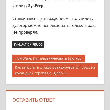
утилиту
SysPrep
.
Сталкивался с утверждением, что утилиту
Sysprep можно использовать только 2 раза.
Не проверял.
EVALUATION PERIOD
Навигация
Предыдущая
VMWare. Как переименовать ESXi хост
запись;
по
Следующая
Как запустить службу брандмауэра windows из
запись:
командной строки на Hyper-V
записям
ОСТАВИТЬ ОТВЕТ