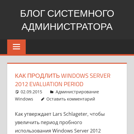
Перейти
БЛОГ СИСТЕМНОГО
к
содержимому
АДМИНИСТРАТОРА
Windows,
Linux,
web
КАК ПРОДЛИТЬ WINDOWS SERVER
2012 EVALUATION PERIOD
02.09.2015
pike777
Администрирование
Windows
Оставить комментарий
Как утверждает Lars Schlageter, чтобы
увеличить период пробного
использования Windows Server 2012