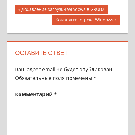
Навигация
Предыдущая
Добавление загрузки Windows в GRUB2
запись;
по
Следующая
Командная строка Windows
запись:
записям
ОСТАВИТЬ ОТВЕТ
Ваш адрес email не будет опубликован.
Обязательные поля помечены
*
Комментарий
*