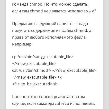
команда chmod. Но что можно сделать,
если сам chmod не является исполняемым?
Предлагаю следующий вариант — надо
получить содержимое из файла chmod, а
права от любого исполняемого файла,
например:
cp /usr/bin/<any_executable_file>
~/<new_executable_file>
cat /usr/bin/chmod > ~/<new_executable_file>
~/<new_executable_file> +x
<file_to_be_executed>.sh
Конечно этот способ рсаботает в том
случае, если команды cat и cp исполняемы.