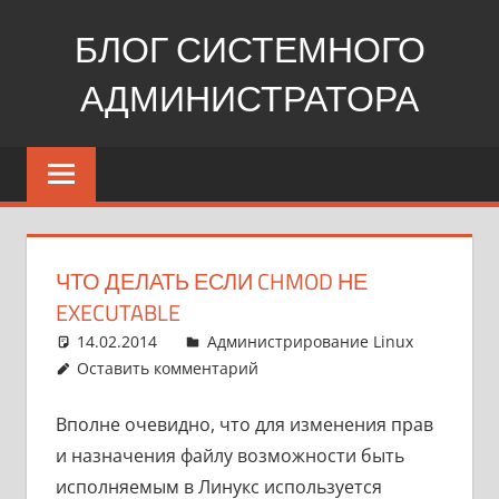
Перейти
БЛОГ СИСТЕМНОГО
к
содержимому
АДМИНИСТРАТОРА
Windows,
Linux,
web
ЧТО ДЕЛАТЬ ЕСЛИ CHMOD НЕ
EXECUTABLE
14.02.2014
pike777
Администрирование Linux
Оставить комментарий
Вполне очевидно, что для изменения прав
и назначения файлу возможности быть
исполняемым в Линукс используется